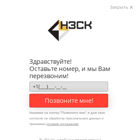
Позвонить
Закрыть
ОСТАВИТЬ ЗАЯВКУ
+7(383)375-90-07
Здравствуйте!
Оставьте номер, и мы Вам
перезвоним!
Позвоните мне!
Нажимая на кнопку "
Позвоните мне
", я даю свое
согласие на обработку персональных данных и
принимаю
условия соглашения
Выбрать удобное время звонка